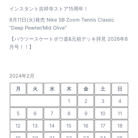
インスタント吉祥寺ストア15周年！
8月11日(火)発売 Nike SB Zoom Tennis Classic
”Deep Pewter/Mid Olive”
【ハウツースケートボウ道&元祖デッキ拝見 2026年8
月号！！】
2024年2月
月
火
水
木
金
土
日
1
2
3
4
5
6
7
8
9
10
11
12
13
14
15
16
17
18