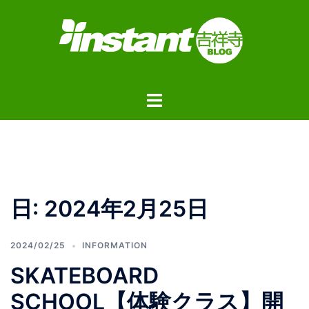
コ
ン
テ
ン
ツ
ト
へ
グ
ス
ル
キ
メ
ッ
ニ
プ
ュ
日:
2024年2月25日
ー
2024/02/25
INFORMATION
SKATEBOARD
SCHOOL【体験クラス】開