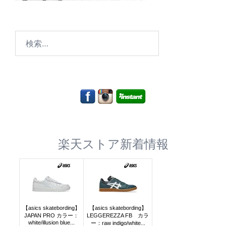
検
索:
楽天ストア新着情報