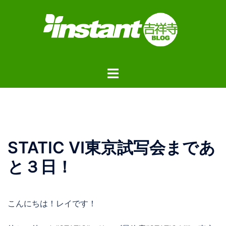
コ
ン
テ
ン
ツ
ト
へ
グ
ス
ル
キ
メ
ッ
ニ
プ
ュ
STATIC Ⅵ東京試写会まであ
ー
と３日！
こんにちは！レイです！