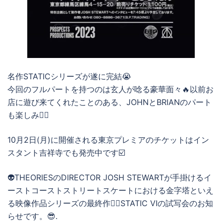
名作STATICシリーズが遂に完結😭
今回のフルパートを持つのは玄人が唸る豪華面々🔥以前お
店に遊び来てくれたことのある、JOHNとBRIANのパート
も楽しみ❤️‍🔥
10月2日(月)に開催される東京プレミアのチケットはイン
スタント吉祥寺でも発売中です☑️
👽THEORIESのDIRECTOR JOSH STEWARTが手掛けるイ
ーストコーストストリートスケートにおける金字塔といえ
る映像作品シリーズの最終作🕴🏻STATIC VIの試写会のお知
らせです。😎.