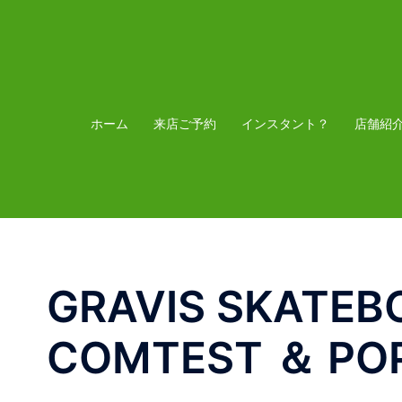
コ
ン
テ
ン
ツ
ホーム
来店ご予約
インスタント？
店舗紹
へ
ス
キ
ッ
プ
GRAVIS SKATEB
COMTEST ＆ PO