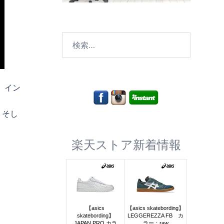
検
索:
間、イン
、そし
楽天ストア新着情報