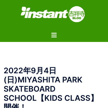
コ
ン
テ
ン
ツ
ト
へ
グ
ス
ル
キ
メ
ッ
ニ
プ
ュ
2022年9月4日
ー
(日)MIYASHITA PARK
SKATEBOARD
SCHOOL【KIDS CLASS】
開催！