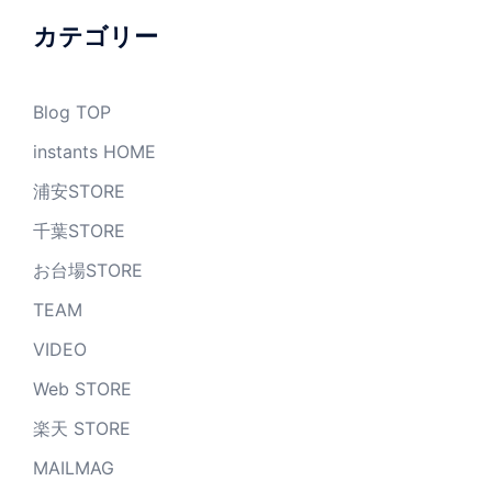
ブ
カテゴリー
Blog TOP
instants HOME
浦安STORE
千葉STORE
お台場STORE
TEAM
VIDEO
Web STORE
楽天 STORE
MAILMAG