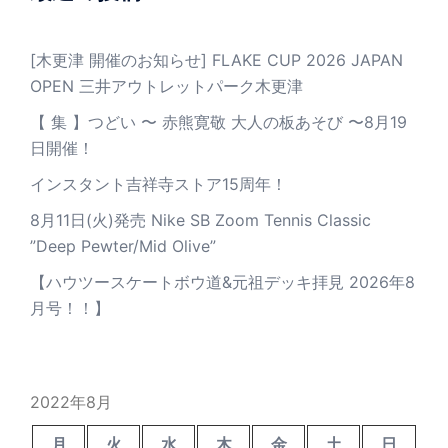
[木更津 開催のお知らせ] FLAKE CUP 2026 JAPAN
OPEN 三井アウトレットパーク木更津
【 集 】つどい 〜 赤熊寛敬 大人の板あそび 〜8月19
日開催！
インスタント吉祥寺ストア15周年！
8月11日(火)発売 Nike SB Zoom Tennis Classic
”Deep Pewter/Mid Olive”
【ハウツースケートボウ道&元祖デッキ拝見 2026年8
月号！！】
2022年8月
月
火
水
木
金
土
日