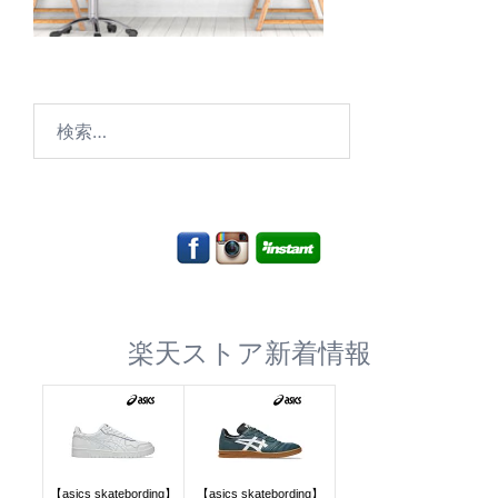
検
索:
楽天ストア新着情報