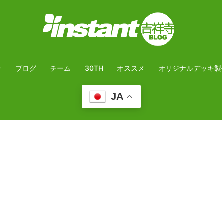
介
ブログ
チーム
30TH
オススメ
オリジナルデッキ製
JA