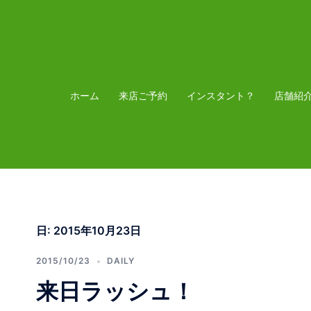
コ
ン
テ
ン
ツ
ホーム
来店ご予約
インスタント？
店舗紹
へ
ス
キ
ッ
プ
日:
2015年10月23日
2015/10/23
DAILY
来日ラッシュ！