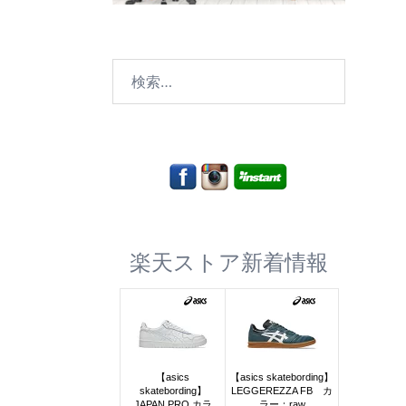
検
索:
楽天ストア新着情報