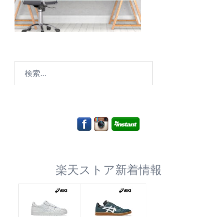
検
索:
楽天ストア新着情報