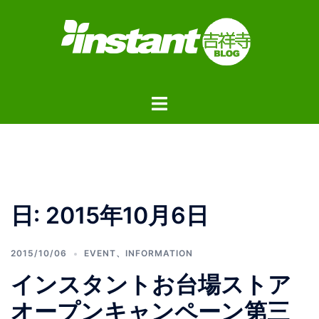
コ
ン
テ
ン
ツ
ト
へ
グ
ス
ル
キ
メ
ッ
ニ
プ
ュ
日:
2015年10月6日
ー
2015/10/06
EVENT
、
INFORMATION
インスタントお台場ストア
オープンキャンペーン第三