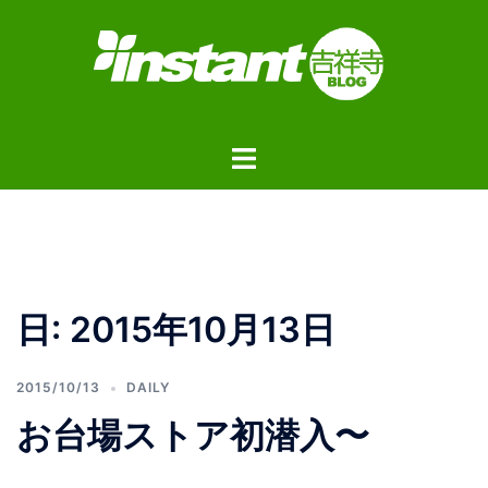
コ
ン
テ
ン
ツ
ト
へ
グ
ス
ル
キ
メ
ッ
ニ
プ
ュ
日:
2015年10月13日
ー
2015/10/13
DAILY
お台場ストア初潜入〜