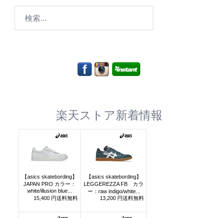
検
索:
楽天ストア新着情報