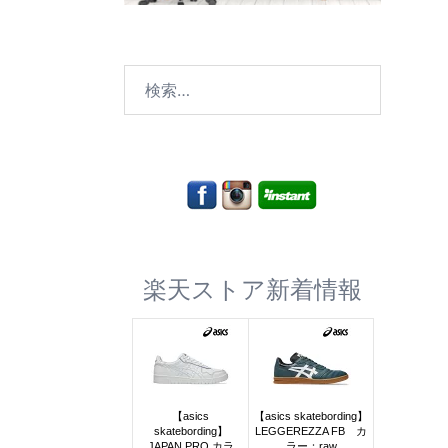
検
索:
楽天ストア新着情報