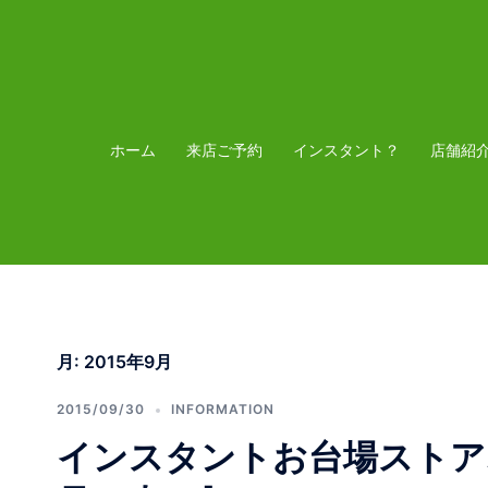
コ
ン
テ
ン
ツ
ホーム
来店ご予約
インスタント？
店舗紹
へ
ス
キ
ッ
プ
月:
2015年9月
2015/09/30
INFORMATION
インスタントお台場ストア