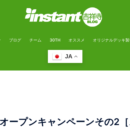
介
ブログ
チーム
30TH
オススメ
オリジナルデッキ製
JA
オープンキャンペーンその2［