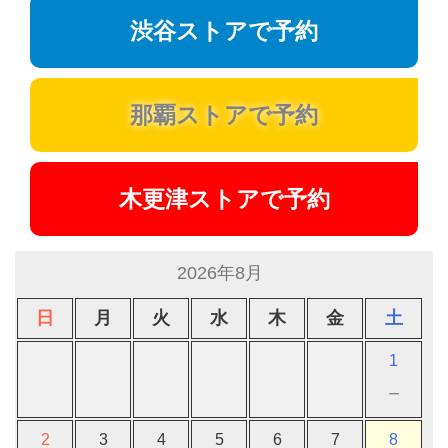
渋谷ストアで予約
那覇ストアで予約
木更津ストアで予約
2026年8月
日
月
火
水
木
金
土
1
－
2
3
4
5
6
7
8