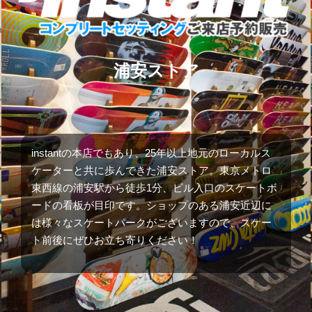
浦安ストア
instantの本店でもあり、25年以上地元のローカルス
ケーターと共に歩んできた浦安ストア。東京メトロ
東西線の浦安駅から徒歩1分、ビル入口のスケートボ
ードの看板が目印です。ショップのある浦安近辺に
は様々なスケートパークがございますので、スケー
ト前後にぜひお立ち寄りください！