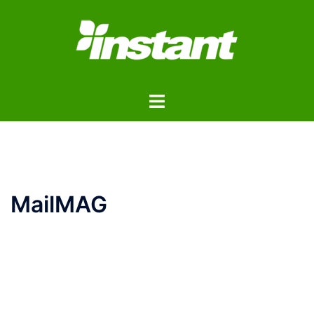
コ
ン
テ
ン
ツ
ト
へ
グ
ス
ル
キ
メ
ッ
ニ
プ
ュ
MailMAG
ー