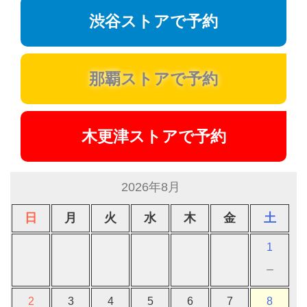
渋谷ストアで予約
那覇ストアで予約
木更津ストアで予約
2026年8月
日
月
火
水
木
金
土
1
－
2
3
4
5
6
7
8