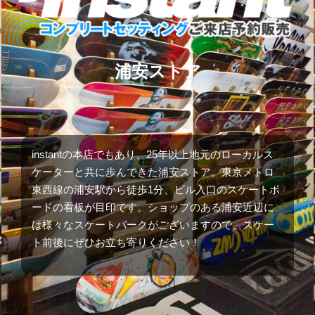
浦安ストア
instantの本店でもあり、25年以上地元のローカルス
ケーターと共に歩んできた浦安ストア。東京メトロ
東西線の浦安駅から徒歩1分、ビル入口のスケートボ
ードの看板が目印です。ショップのある浦安近辺に
は様々なスケートパークがございますので、スケー
ト前後にぜひお立ち寄りください！