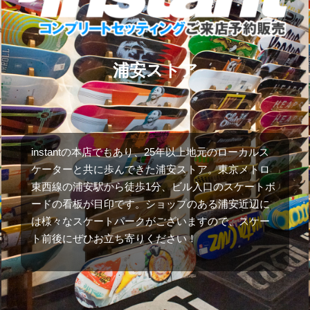
浦安ストア
instantの本店でもあり、25年以上地元のローカルス
ケーターと共に歩んできた浦安ストア。東京メトロ
東西線の浦安駅から徒歩1分、ビル入口のスケートボ
ードの看板が目印です。ショップのある浦安近辺に
は様々なスケートパークがございますので、スケー
ト前後にぜひお立ち寄りください！