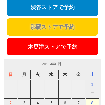
渋谷ストアで予約
那覇ストアで予約
木更津ストアで予約
2026年8月
日
月
火
水
木
金
土
1
－
2
3
4
5
6
7
8