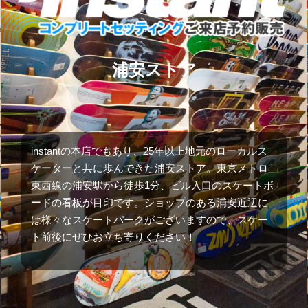
浦安ストア
instantの本店でもあり、25年以上地元のローカルス
ケーターと共に歩んできた浦安ストア。東京メトロ
東西線の浦安駅から徒歩1分、ビル入口のスケートボ
ードの看板が目印です。ショップのある浦安近辺に
は様々なスケートパークがございますので、スケー
ト前後にぜひお立ち寄りください！