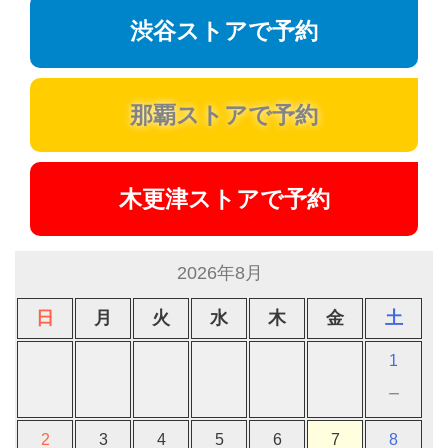
渋谷ストアで予約
那覇ストアで予約
木更津ストアで予約
2026年8月
日
月
火
水
木
金
土
1
－
2
3
4
5
6
7
8