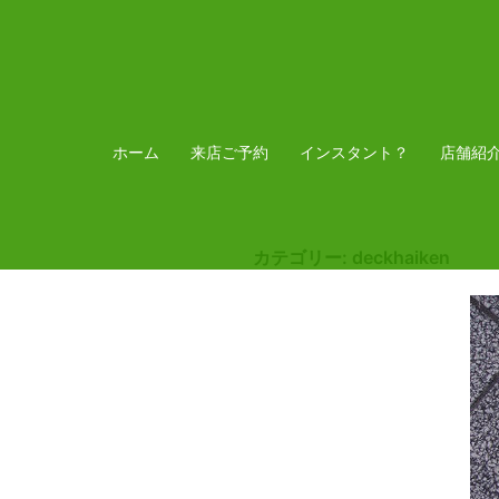
コ
ン
テ
ン
ツ
ホーム
来店ご予約
インスタント？
店舗紹
へ
ス
キ
カテゴリー:
deckhaiken
ッ
プ