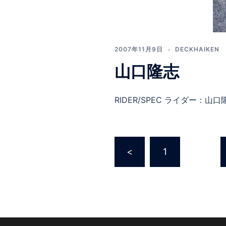
2007年11月9日
DECKHAIKEN
山口隆志
RIDER/SPEC ライダー：山口隆
投
<
1
…
稿
の
ペ