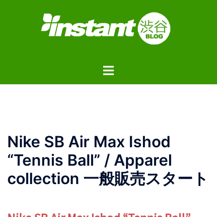
コ
ン
テ
ン
ツ
ト
へ
グ
ス
ル
キ
メ
ッ
ニ
プ
ュ
Nike SB Air Max Ishod
ー
“Tennis Ball” / Apparel
collection 一般販売スタート