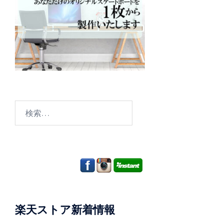
検
索:
楽天ストア新着情報