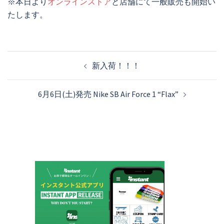
※本日より
オンラインストア
と店舗にて一般販売も開始い
たします。
投
新入荷！！！
稿
ナ
6月6日(土)発売 Nike SB Air Force 1 “Flax”
ビ
ゲ
ー
シ
ョ
ン