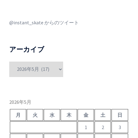
@instant_skate からのツイート
アーカイブ
ア
ー
カ
イ
ブ
2026年5月
月
火
水
木
金
土
日
1
2
3