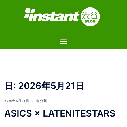
コ
ン
テ
ン
ツ
ト
へ
グ
ス
ル
キ
メ
ッ
ニ
プ
ュ
日:
2026年5月21日
ー
2026年5月21日
未分類
ASICS × LATENITESTARS