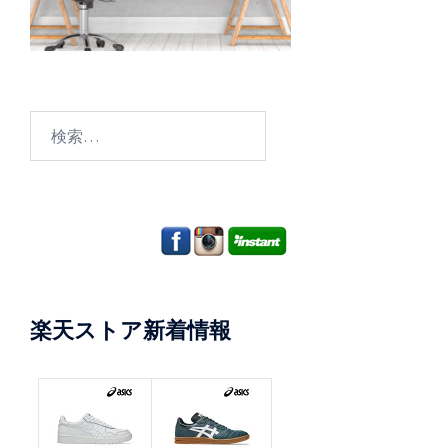
検
索:
楽天ストア新着情報