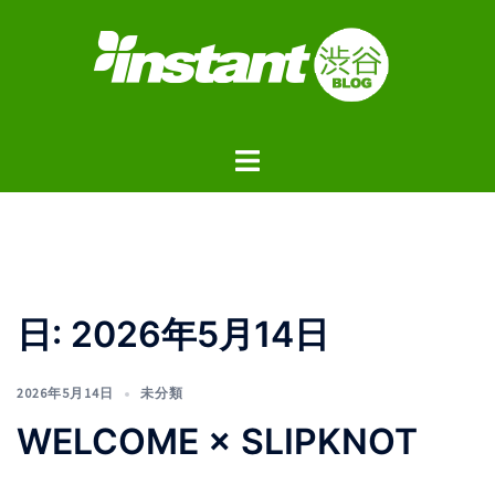
コ
ン
テ
ン
ツ
ト
へ
グ
ス
ル
キ
メ
ッ
ニ
プ
ュ
日:
2026年5月14日
ー
2026年5月14日
未分類
WELCOME × SLIPKNOT