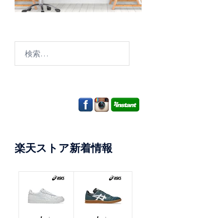
検
索:
楽天ストア新着情報