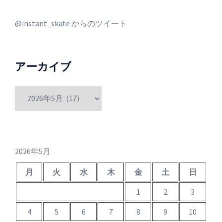
@instant_skate からのツイート
アーカイブ
ア
ー
カ
イ
ブ
2026年5月
月
火
水
木
金
土
日
1
2
3
4
5
6
7
8
9
10