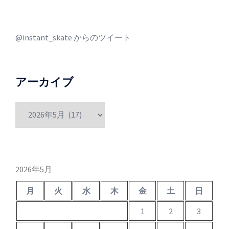
@instant_skate からのツイート
アーカイブ
ア
ー
カ
イ
ブ
2026年5月
月
火
水
木
金
土
日
1
2
3