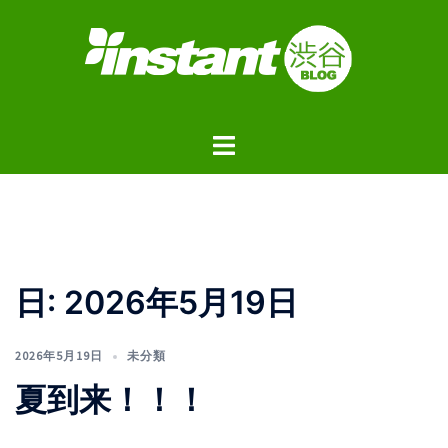
コ
ン
テ
ン
ツ
ト
へ
グ
ス
ル
キ
メ
ッ
ニ
プ
ュ
日:
2026年5月19日
ー
2026年5月19日
未分類
夏到来！！！