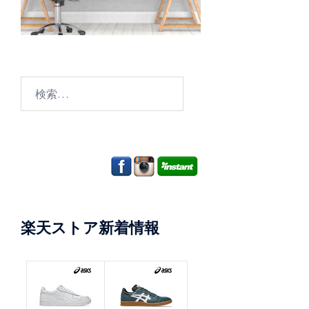
検
索:
楽天ストア新着情報