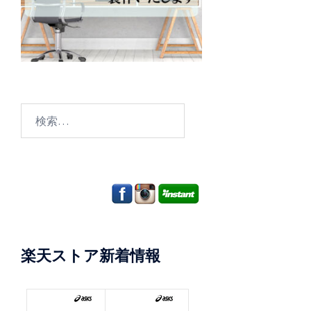
検
索:
楽天ストア新着情報