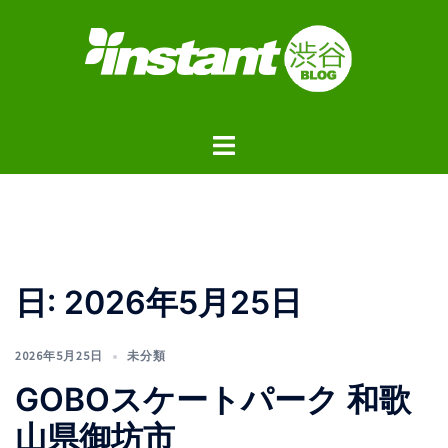
コ
ン
テ
ン
ツ
ト
へ
グ
ス
ル
キ
メ
ッ
ニ
プ
ュ
日:
2026年5月25日
ー
2026年5月25日
未分類
GOBOスケートパーク 和歌
山県御坊市