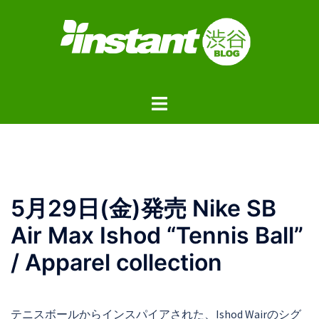
コ
ン
テ
ン
ツ
ト
へ
グ
ス
ル
キ
メ
ッ
ニ
プ
ュ
5月29日(金)発売 Nike SB
ー
Air Max Ishod “Tennis Ball”
/ Apparel collection
テニスボールからインスパイアされた、Ishod Wairのシグ