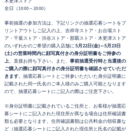
木更津ストア
全日（10:00～20:00）
事前抽選の参加方法は、下記リンクの抽選応募シートをプ
リントアウトしご記入の上、吉祥寺ストア・お台場スト
ア・千葉ストア・渋谷ストア・那覇ストア・木更津ストア
のいずれかのご希望の購入店舗に
5月22日(金)～5
月23日
(土)
の営業時間内に顔写真付きの身分証明書をご持参の
上
、直接お持ち下さい。また、
事前抽選受付時と当選後の
ご購入の際に顔写真付きの身分証明書を確認させていただ
きます
。抽選応募シートとご持参いただいた身分証明書に
記載された同一氏名のご本人様のみご購入可能となります
ので、抽選応募シートにご記入の際はご注意下さい。
※身分証明書に記載されているご住所と、お客様が抽選応
募シートにご記入された現住所が異なる場合は住所確認書
類も必要となります。住所確認書類は公共料金の領収書な
ど（抽選応募シートにご記入された現住所と氏名の記載が