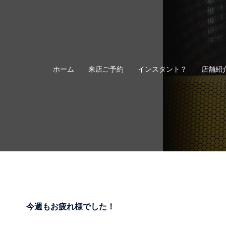
コ
ン
テ
ン
ツ
へ
ホーム
来店ご予約
インスタント？
店舗紹
ス
キ
ッ
プ
今週もお疲れ様でした！