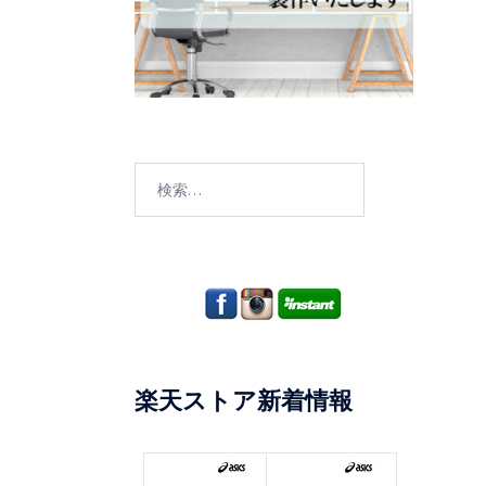
検
索:
楽天ストア新着情報