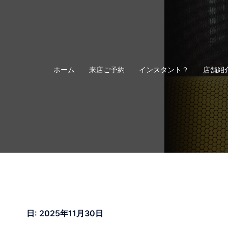
コ
ン
テ
ン
ツ
へ
ホーム
来店ご予約
インスタント？
店舗紹
ス
キ
ッ
プ
日:
2025年11月30日