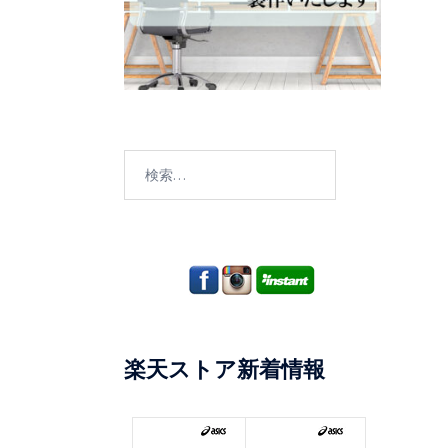
検
索:
楽天ストア新着情報