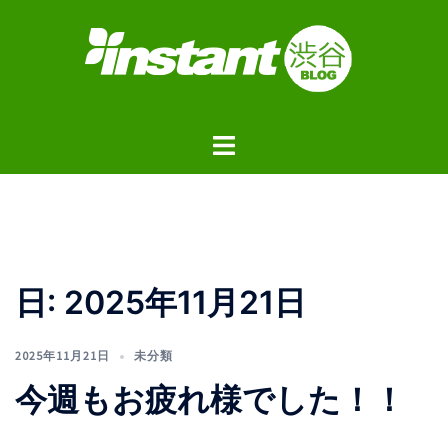
コ
ン
テ
ン
ツ
ト
へ
グ
ス
ル
キ
メ
ッ
ニ
プ
ュ
日:
2025年11月21日
ー
2025年11月21日
未分類
今週もお疲れ様でした！！