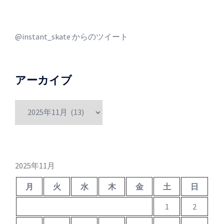
@instant_skate からのツイート
アーカイブ
ア
ー
カ
イ
ブ
2025年11月
月
火
水
木
金
土
日
1
2