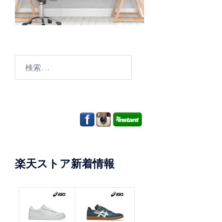
検
索:
楽天ストア新着情報