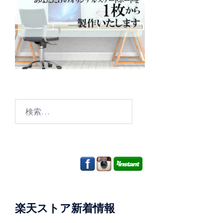
検
索:
楽天ストア新着情報