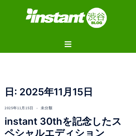
コ
ン
テ
ン
ツ
ト
へ
グ
ス
ル
キ
メ
ッ
ニ
プ
ュ
日:
2025年11月15日
ー
2025年11月15日
未分類
instant 30thを記念したス
ペシャルエディション