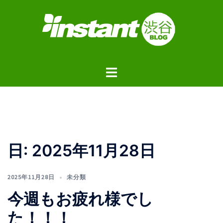
コ
ン
テ
ン
ツ
ト
へ
グ
ス
ル
キ
メ
ッ
ニ
プ
ュ
日:
2025年11月28日
ー
2025年11月28日
未分類
今週もお疲れ様でし
た！！！