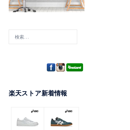
検
索:
楽天ストア新着情報