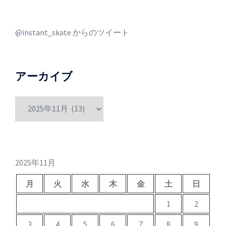
@instant_skate からのツイート
アーカイブ
ア
ー
カ
イ
ブ
2025年11月
月
火
水
木
金
土
日
1
2
3
4
5
6
7
8
9