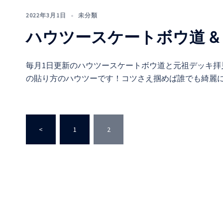
2022年3月1日
未分類
ハウツースケートボウ道 & 
毎月1日更新のハウツースケートボウ道と元祖デッキ拝
の貼り方のハウツーです！コツさえ掴めば誰でも綺麗に貼れます
投
<
1
2
稿
の
ペ
ー