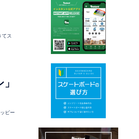
きてス
ン」
ハッピー