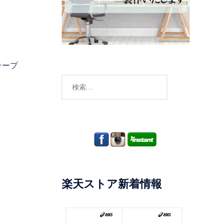
テープ
検
索:
楽天ストア新着情報