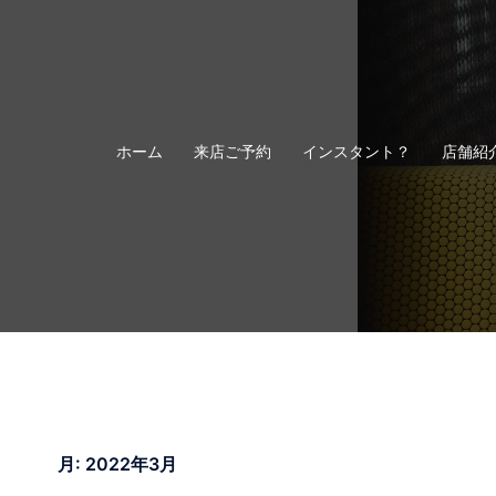
コ
ン
テ
ン
ツ
へ
ホーム
来店ご予約
インスタント？
店舗紹
ス
キ
ッ
プ
月:
2022年3月