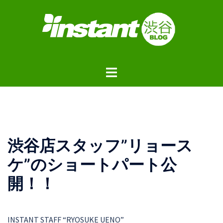
コ
ン
テ
ン
ツ
ト
へ
グ
ス
ル
キ
メ
ッ
ニ
プ
ュ
渋谷店スタッフ”リョース
ー
ケ”のショートパート公
開！！
INSTANT STAFF “RYOSUKE UENO”