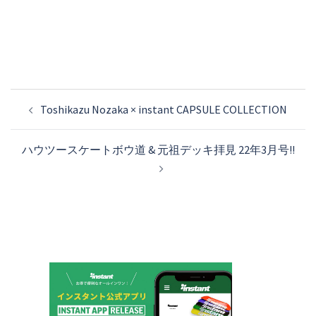
投
Toshikazu Nozaka × instant CAPSULE COLLECTION
稿
ナ
ハウツースケートボウ道 & 元祖デッキ拝見 22年3月号!!
ビ
ゲ
ー
シ
ョ
ン