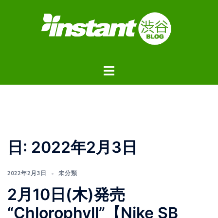
コ
ン
テ
ン
ツ
ト
へ
グ
ス
ル
キ
メ
ッ
ニ
プ
ュ
日:
2022年2月3日
ー
2022年2月3日
未分類
2月10日(木)発売
“Chlorophyll”【Nike SB