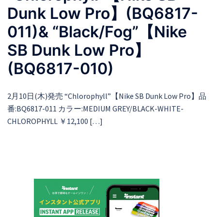
Dunk Low Pro】(BQ6817-
011)& “Black/Fog”【Nike
SB Dunk Low Pro】
(BQ6817-010)
2月10日(木)発売 “Chlorophyll”【Nike SB Dunk Low Pro】品
番:BQ6817-011 カラー:MEDIUM GREY/BLACK-WHITE-
CHLOROPHYLL ￥12,100 […]