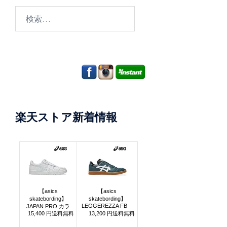
検
索:
楽天ストア新着情報