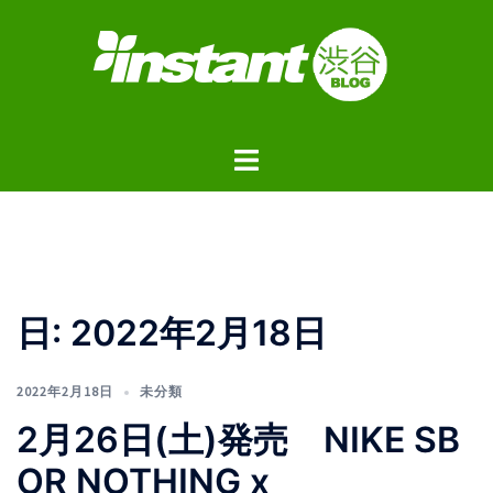
コ
ン
テ
ン
ツ
ト
へ
グ
ス
ル
キ
メ
ッ
ニ
プ
ュ
日:
2022年2月18日
ー
2022年2月18日
未分類
2月26日(土)発売 NIKE SB
OR NOTHING x