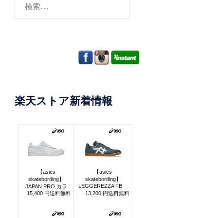
検
索:
楽天ストア新着情報