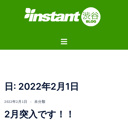
コ
ン
テ
ン
ツ
ト
へ
グ
ス
ル
キ
メ
ッ
ニ
プ
ュ
日:
2022年2月1日
ー
2022年2月1日
未分類
2月突入です！！