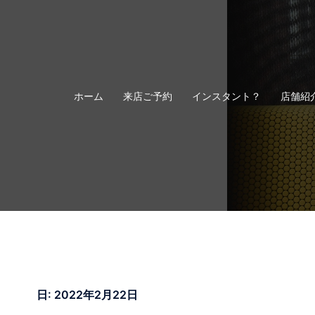
コ
ン
テ
ン
ツ
へ
ホーム
来店ご予約
インスタント？
店舗紹
ス
キ
ッ
プ
日:
2022年2月22日