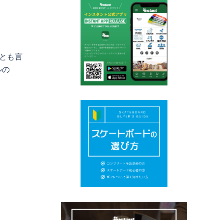
詞とも言
ルの