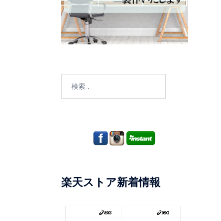
検
索:
楽天ストア新着情報