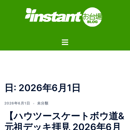
コ
ン
テ
ン
ツ
ト
へ
グ
ス
ル
キ
メ
ッ
ニ
プ
ュ
日:
2026年6月1日
ー
2026年6月1日
未分類
【ハウツースケートボウ道&
元祖デッキ拝見 2026年6月