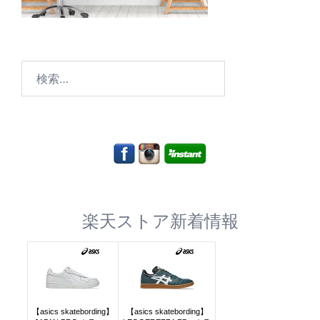
検
索:
楽天ストア新着情報