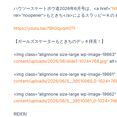
ハウツースケートボウ道2026年6月号は、<a href=
“ht
rel=”noopener”>もときち</a>によるスラッピー
https://youtu.be/79hGqyqmOTI
【ガールズスケーターもときちのデッキ拝見！】
<img class=”alignnone size-large wp-image-19663″
content/uploads/2026/06/slide1-1024×768.jpg”
alt=
<img class=”alignnone size-large wp-image-19661″ 
content/uploads/2026/06/S__39510060_0-1024×768
<img class=”alignnone size-large wp-image-19662″
content/uploads/2026/06/S__39510061_0-1024×768
RIDER/