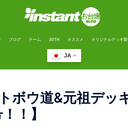
介
ブログ
チーム
30TH
オススメ
オリジナルデッキ製
JA
トボウ道&元祖デッ
号！！】