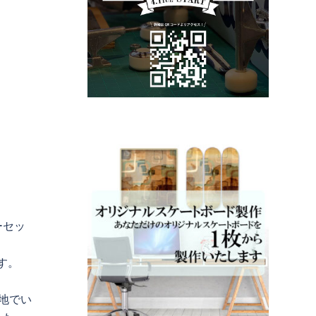
ーセッ
す。
を地でい