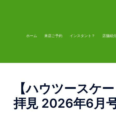
コ
ン
テ
ン
ツ
ホーム
来店ご予約
インスタント？
店舗紹
へ
ス
キ
ッ
プ
【ハウツースケー
拝見 2026年6月