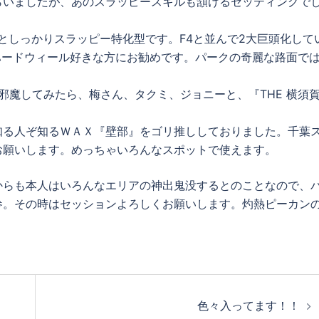
らいましたが、あのスラッピースキルも頷けるセッティングで
3mmとしっかりスラッピー特化型です。F4と並んで2大巨頭化して
たハードウィール好きな方にお勧めです。パークの奇麗な路面で
。
お邪魔してみたら、梅さん、タクミ、ジョニーと、『THE 横須
知る人ぞ知るＷＡＸ『壁部』をゴリ推ししておりました。千葉
お願いします。めっちゃいろんなスポットで使えます。
からも本人はいろんなエリアの神出鬼没するとのことなので、
参。その時はセッションよろしくお願いします。灼熱ピーカン
色々入ってます！！