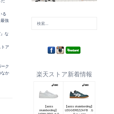
した
いる
検
は最強
索:
賀』な
ストア
パーク
のなか
楽天ストア新着情報