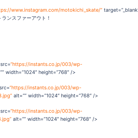
tps://www.instagram.com/motokichi_skate/”
target=”_blank
Ｋのトランスファーアウト！
 src=
“https://instants.co.jp/003/wp-
”” width=”1024″ height=”768″ />
src=
“https://instants.co.jp/003/wp-
.jpg”
alt=”” width=”1024″ height=”768″ />
 src=
“https://instants.co.jp/003/wp-
.jpg”
alt=”” width=”1024″ height=”768″ />