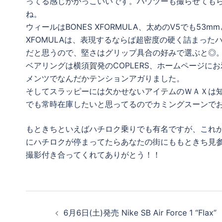
ってる感じがかっこいいです。ハウツーも撮らせても
ね。
ウィールはBONES XFORMULA、太めのV5でも5
XFOMULAは、表現するならば超密度の硬く詰まっ
だと思うので、堅さはグリップ具合の好みで選ぶと◎
ベアリングは横須賀発のCOPLERS、ホームページに
メンツでなんだかテンションアガりました。
そしてスラッピーには欠かせないアイテムのＷＡＸは
でも常時在庫したいと思ってるのでカミングスーンで
もときちといえばハチロク乗りでも有名ですが、これ
にハチロクが停まってたらあなたの街にももときち見
撮影付き合ってくれてありがとう！！
投
6月6日(土)発売 Nike SB Air Force 1 “Flax”