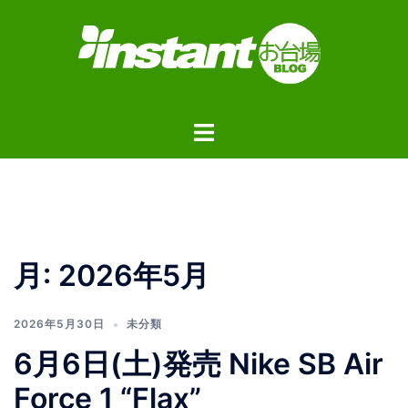
コ
ン
テ
ン
ツ
ト
へ
グ
ス
ル
キ
メ
ッ
ニ
プ
ュ
月:
2026年5月
ー
2026年5月30日
未分類
6月6日(土)発売 Nike SB Air
Force 1 “Flax”