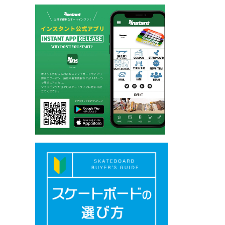
ー
ジ
送
り