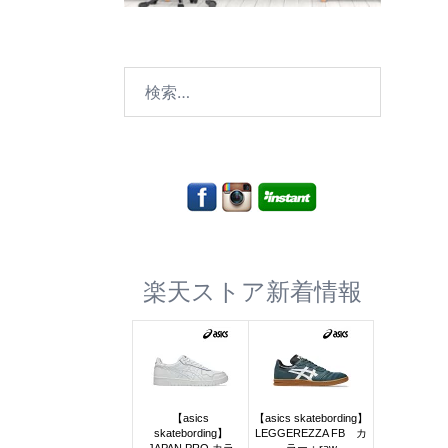
検
索:
楽天ストア新着情報