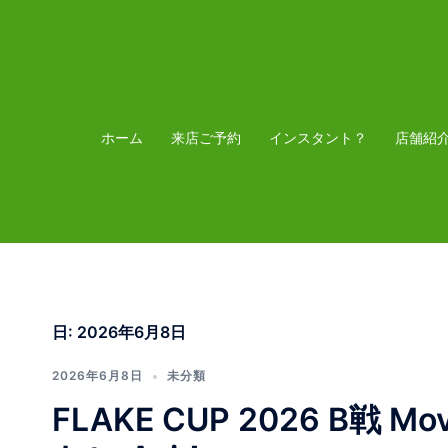
コ
ン
テ
ン
ツ
ホーム
来店ご予約
インスタント？
店舗紹
へ
ス
キ
ッ
プ
日:
2026年6月8日
2026年6月8日
未分類
FLAKE CUP 2026 B戦 Mov