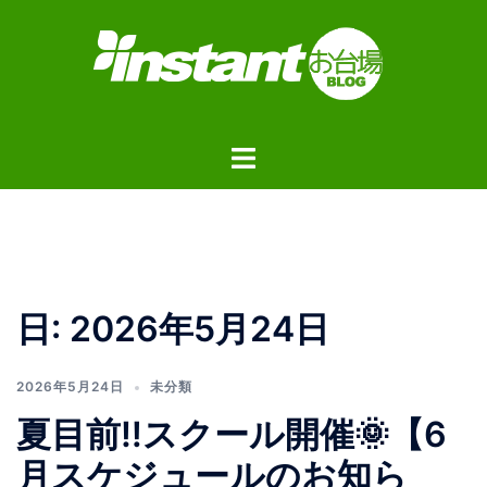
コ
ン
テ
ン
ツ
ト
へ
グ
ス
ル
キ
メ
ッ
ニ
プ
ュ
日:
2026年5月24日
ー
2026年5月24日
未分類
夏目前‼️スクール開催🌞【6
月スケジュールのお知ら