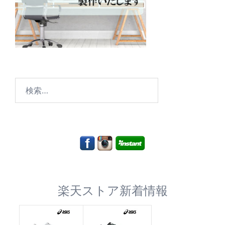
検
索:
楽天ストア新着情報