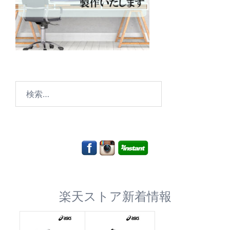
検
索:
楽天ストア新着情報