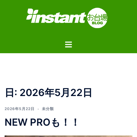
コ
ン
テ
ン
ツ
ト
へ
グ
ス
ル
キ
メ
ッ
ニ
プ
ュ
日:
2026年5月22日
ー
2026年5月22日
未分類
NEW PROも！！