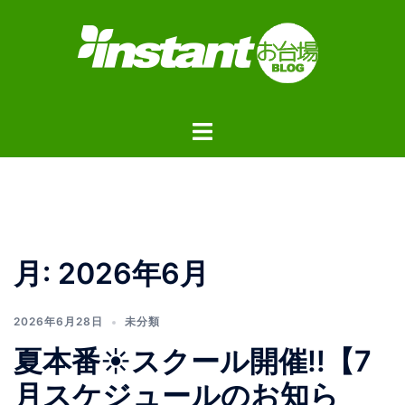
コ
ン
テ
ン
ツ
ト
へ
グ
ス
ル
キ
メ
ッ
ニ
プ
ュ
月:
2026年6月
ー
2026年6月28日
未分類
夏本番☀️スクール開催‼️【7
月スケジュールのお知ら