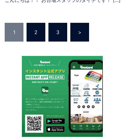
投
1
2
3
>
稿
の
ペ
ー
ジ
送
り