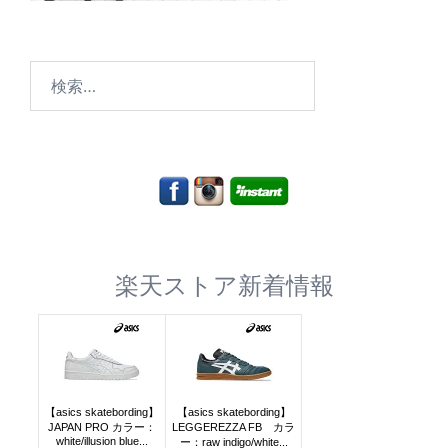
検
索:
楽天ストア新着情報