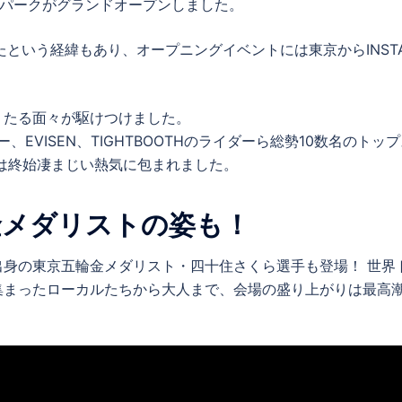
ドパークがグランドオープンしました。
たという経緯もあり、オープニングイベントには東京からINST
うたる面々が駆けつけました。
ー、EVISEN、TIGHTBOOTHのライダーら総勢10数名のトッ
は終始凄まじい熱気に包まれました。
金メダリストの姿も！
身の東京五輪金メダリスト・四十住さくら選手も登場！ 世界
集まったローカルたちから大人まで、会場の盛り上がりは最高