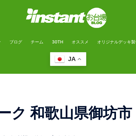
介
ブログ
チーム
30TH
オススメ
オリジナルデッキ製
JA
ーク 和歌山県御坊市