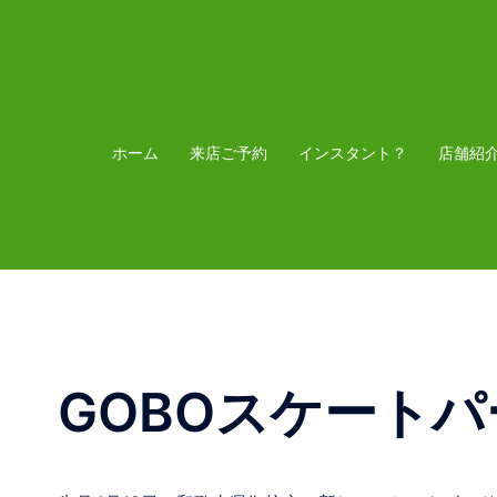
コ
ン
テ
ン
ツ
ホーム
来店ご予約
インスタント？
店舗紹
へ
ス
キ
ッ
プ
GOBOスケートパ