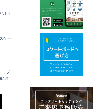
ANTラ
プスケー
トップ
潮に達