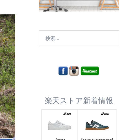
検
索:
楽天ストア新着情報