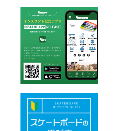
ペ
ー
ジ
送
り