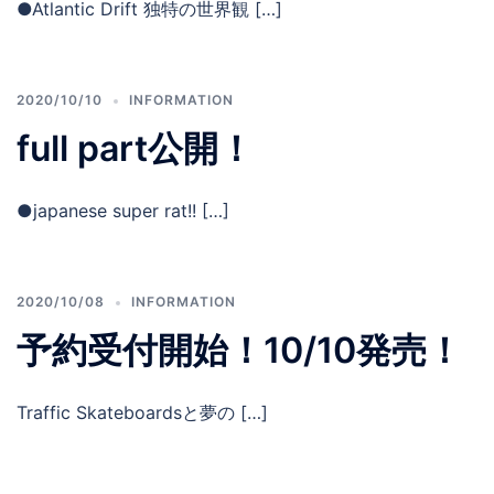
●Atlantic Drift 独特の世界観 […]
2020/10/10
INFORMATION
full part公開！
●japanese super rat!! […]
2020/10/08
INFORMATION
予約受付開始！10/10発売！
Traffic Skateboardsと夢の […]