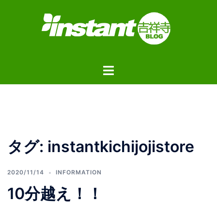
コ
ン
テ
ン
ツ
ト
へ
グ
ス
ル
キ
メ
ッ
ニ
プ
ュ
タグ:
instantkichijojistore
ー
2020/11/14
INFORMATION
10分越え！！