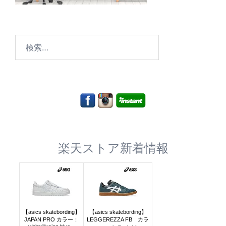
検
索:
楽天ストア新着情報