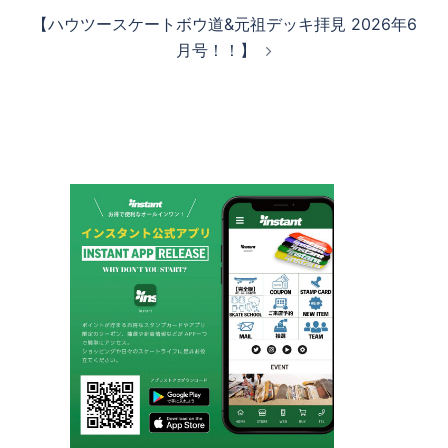
ビ
【ハウツースケートボウ道&元祖デッキ拝見 2026年6
ゲ
月号！！】
ー
シ
ョ
ン