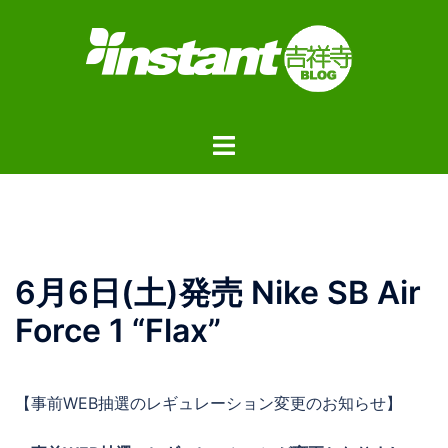
コ
ン
テ
ン
ツ
ト
へ
グ
ス
ル
キ
メ
ッ
ニ
プ
ュ
6月6日(土)発売 Nike SB Air
ー
Force 1 “Flax”
【事前WEB抽選のレギュレーション変更のお知らせ】