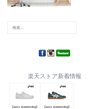
検
索:
楽天ストア新着情報