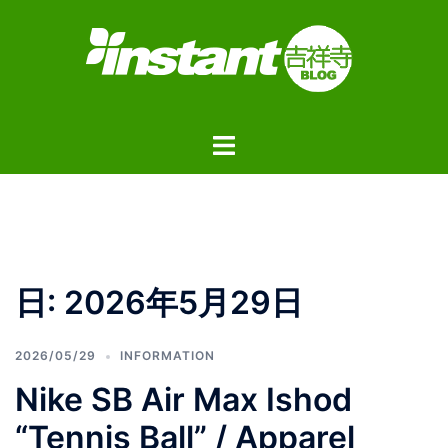
コ
ン
テ
ン
ツ
ト
へ
グ
ス
ル
キ
メ
ッ
ニ
プ
ュ
日:
2026年5月29日
ー
2026/05/29
INFORMATION
Nike SB Air Max Ishod
“Tennis Ball” / Apparel