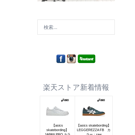
検
索:
楽天ストア新着情報