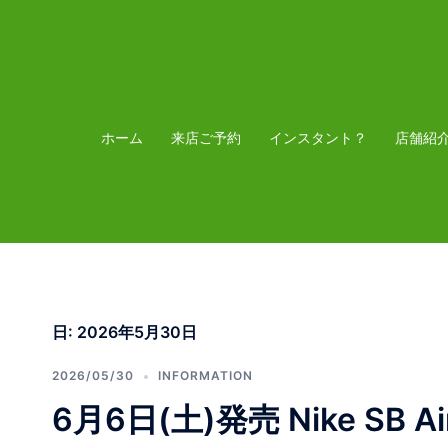
コ
ン
テ
ン
ツ
ホーム
来店ご予約
インスタント？
店舗紹
へ
ス
キ
ッ
プ
日:
2026年5月30日
2026/05/30
INFORMATION
6月6日(土)発売 Nike SB Air 