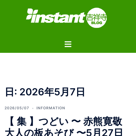
コ
ン
テ
ン
ツ
ト
へ
グ
ス
ル
キ
メ
ッ
ニ
プ
ュ
日:
2026年5月7日
ー
2026/05/07
INFORMATION
【 集 】つどい 〜 赤熊寛敬
大人の板あそび 〜5月27日