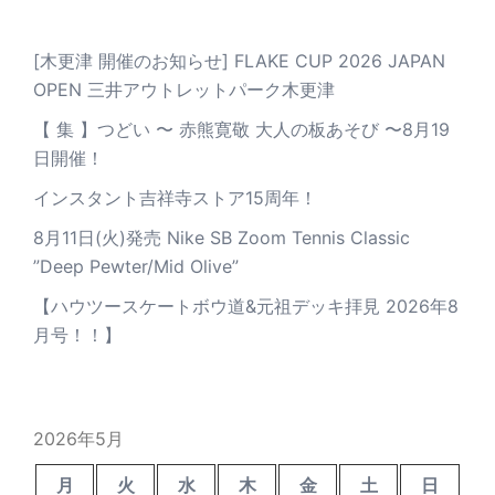
[木更津 開催のお知らせ] FLAKE CUP 2026 JAPAN
OPEN 三井アウトレットパーク木更津
【 集 】つどい 〜 赤熊寛敬 大人の板あそび 〜8月19
日開催！
インスタント吉祥寺ストア15周年！
8月11日(火)発売 Nike SB Zoom Tennis Classic
”Deep Pewter/Mid Olive”
【ハウツースケートボウ道&元祖デッキ拝見 2026年8
月号！！】
2026年5月
月
火
水
木
金
土
日