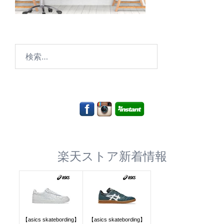
検
索:
楽天ストア新着情報