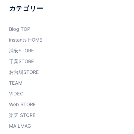
ブ
カテゴリー
Blog TOP
instants HOME
浦安STORE
千葉STORE
お台場STORE
TEAM
VIDEO
Web STORE
楽天 STORE
MAILMAG