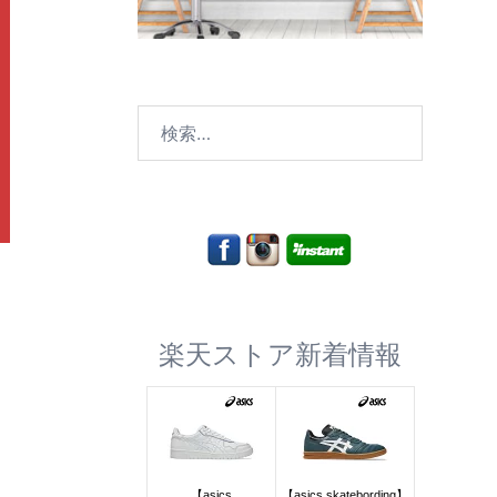
検
索:
楽天ストア新着情報