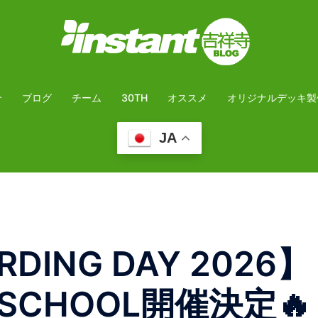
介
ブログ
チーム
30TH
オススメ
オリジナルデッキ製
JA
RDING DAY 2026】
E SCHOOL開催決定🔥