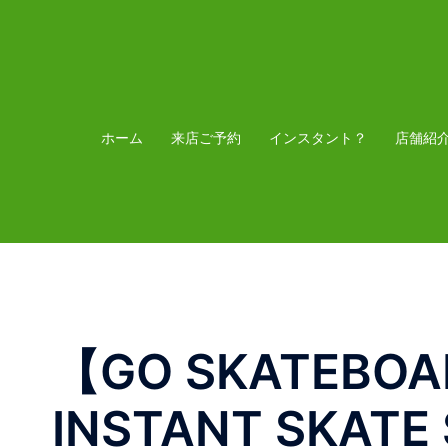
コ
ン
テ
ン
ツ
ホーム
来店ご予約
インスタント？
店舗紹
へ
ス
キ
ッ
プ
【GO SKATEBOA
INSTANT SKAT