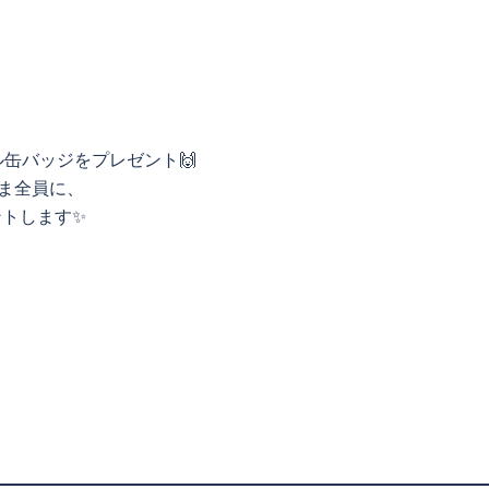
缶バッジをプレゼント🙌
さま全員に、
ントします✨