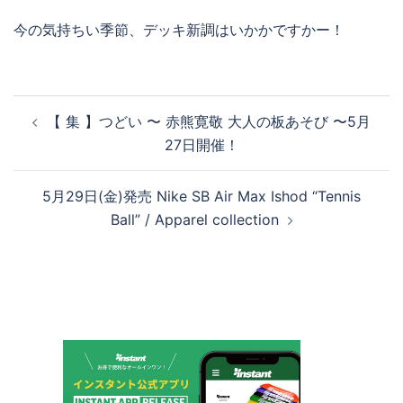
今の気持ちい季節、デッキ新調はいかかですかー！
投
【 集 】つどい 〜 赤熊寛敬 大人の板あそび 〜5月
稿
27日開催！
ナ
ビ
5月29日(金)発売 Nike SB Air Max Ishod “Tennis
ゲ
Ball” / Apparel collection
ー
シ
ョ
ン