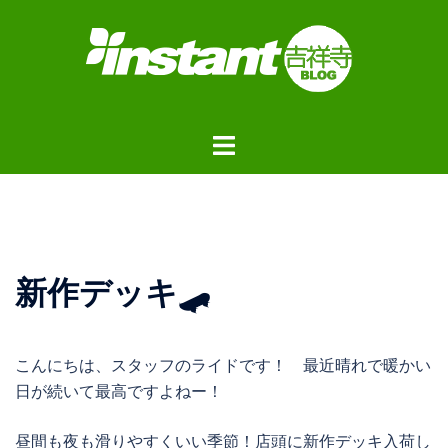
コ
ン
テ
ン
ツ
ト
へ
グ
ス
ル
キ
メ
ッ
ニ
プ
ュ
新作デッキ🛹
ー
こんにちは、スタッフのライドです！ 最近晴れで暖かい
日が続いて最高ですよねー！
昼間も夜も滑りやすくいい季節！店頭に新作デッキ入荷し