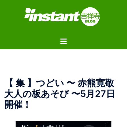
コ
ン
テ
ン
ツ
ト
へ
グ
ス
ル
キ
メ
ッ
ニ
プ
ュ
【 集 】つどい 〜 赤熊寛敬
ー
大人の板あそび 〜5月27日
開催！