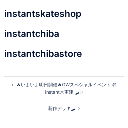
instantskateshop
instantchiba
instantchibastore
投
🔥いよいよ明日開催🔥GWスペシャルイベント @
稿
instant木更津 🛹✨
ナ
ビ
新作デッキ🛹
ゲ
ー
シ