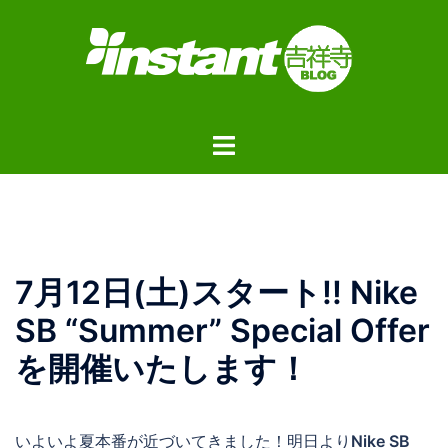
コ
ン
テ
ン
ツ
ト
へ
グ
ス
ル
キ
メ
ッ
ニ
プ
ュ
7月12日(土)スタート!! Nike
ー
SB “Summer” Special Offer
を開催いたします！
いよいよ夏本番が近づいてきました！明日より
Nike SB