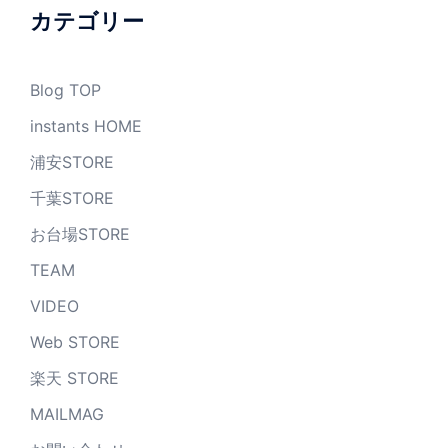
ブ
カテゴリー
Blog TOP
instants HOME
浦安STORE
千葉STORE
お台場STORE
TEAM
VIDEO
Web STORE
楽天 STORE
MAILMAG