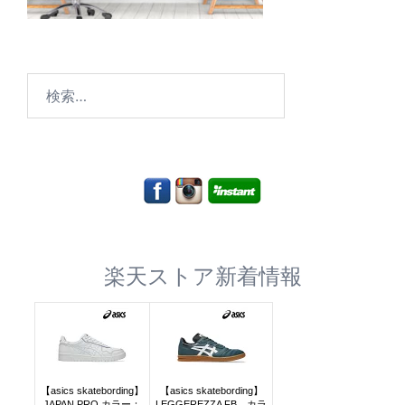
検
索:
楽天ストア新着情報