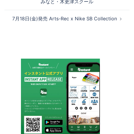
みなと・木更津スクール
ナ
ビ
7月18日(金)発売 Arts-Rec x Nike SB Collection
ゲ
ー
シ
ョ
ン