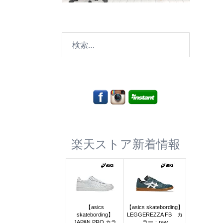
検
索:
楽天ストア新着情報