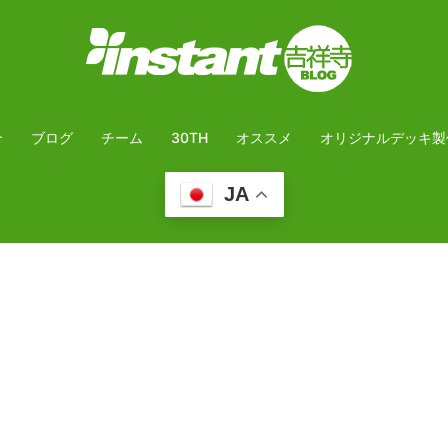
介
ブログ
チーム
30TH
オススメ
オリジナルデッキ製
JA