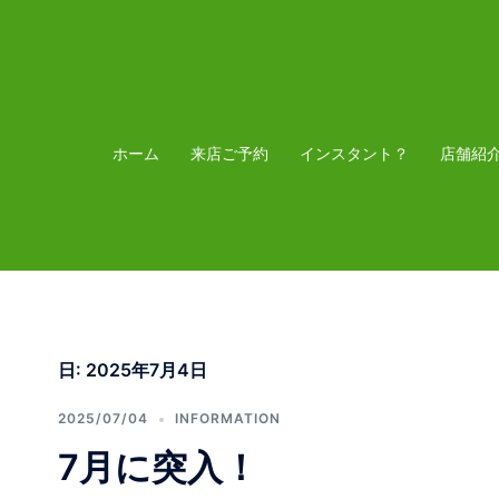
コ
ン
テ
ン
ツ
ホーム
来店ご予約
インスタント？
店舗紹
へ
ス
キ
ッ
プ
日:
2025年7月4日
2025/07/04
INFORMATION
7月に突入！