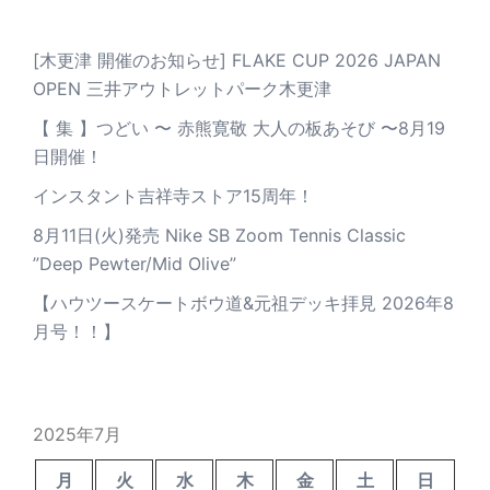
[木更津 開催のお知らせ] FLAKE CUP 2026 JAPAN
OPEN 三井アウトレットパーク木更津
【 集 】つどい 〜 赤熊寛敬 大人の板あそび 〜8月19
日開催！
インスタント吉祥寺ストア15周年！
8月11日(火)発売 Nike SB Zoom Tennis Classic
”Deep Pewter/Mid Olive”
【ハウツースケートボウ道&元祖デッキ拝見 2026年8
月号！！】
2025年7月
月
火
水
木
金
土
日