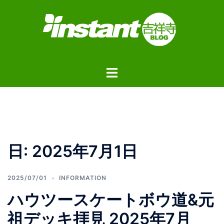
コ
ン
テ
ン
ツ
ト
へ
グ
ス
ル
キ
メ
ッ
ニ
プ
ュ
日:
2025年7月1日
ー
2025/07/01
INFORMATION
ハウツースケートボウ道&元
祖デッキ拝見 2025年7月