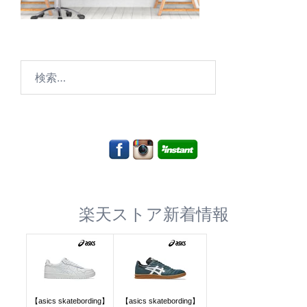
検
索:
楽天ストア新着情報