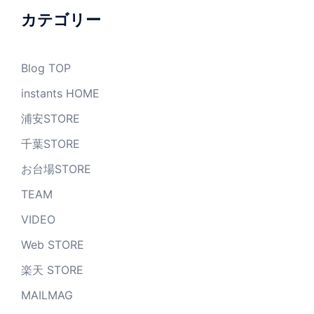
ブ
カテゴリー
Blog TOP
instants HOME
浦安STORE
千葉STORE
お台場STORE
TEAM
VIDEO
Web STORE
楽天 STORE
MAILMAG